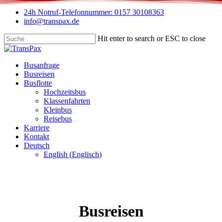
Skip
24h Notruf-Telefonnummer: 0157 30108363
to
info@transpax.de
main
content
Hit enter to search or ESC to close
Close
Search
Menu
Busanfrage
Busreisen
Busflotte
Hochzeitsbus
Klassenfahrten
Kleinbus
Reisebus
Karriere
Kontakt
Deutsch
English
(
Englisch
)
Busreisen